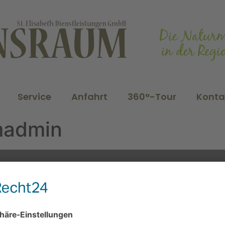
Service
Anfahrt
360°-Tour
Konta
madmin